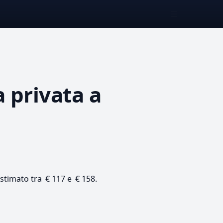
☰
a privata
a
 stimato tra € 117 e € 158.