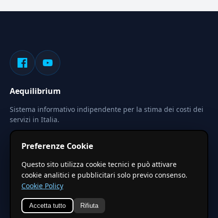
Aequilibrium
Sistema informativo indipendente per la stima dei costi dei
servizi in Italia.
Privacy
Termini
Cerca
Preferenze Cookie
Le stime pubblicate sono calcolate tramite coefficienti
Questo sito utilizza cookie tecnici e può attivare
territoriali regionali applicati a valori base nazionali. Non
cookie analitici e pubblicitari solo previo consenso.
costituiscono preventivo ufficiale.
Cookie Policy
Accetta tutto
Rifiuta
© 2026 Aequilibrium —
Un progetto di vxd.mobi