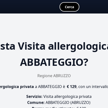
Cerca
osta
Visita allergologic
ABBATEGGIO?
Regione ABRUZZO
lergologica privata
a ABBATEGGIO è
€ 129
, con un intervall
Servizio:
Visita allergologica privata
Comune:
ABBATEGGIO (ABRUZZO)