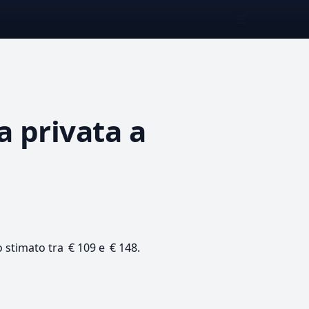
☰
a privata
a
o stimato tra € 109 e € 148.