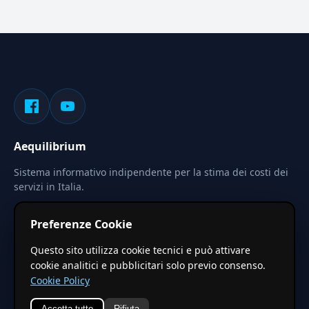
Aequilibrium
Sistema informativo indipendente per la stima dei costi dei
servizi in Italia.
Privacy
Termini
Cerca
Preferenze Cookie
Le stime pubblicate sono calcolate tramite coefficienti
Questo sito utilizza cookie tecnici e può attivare
territoriali regionali applicati a valori base nazionali. Non
cookie analitici e pubblicitari solo previo consenso.
costituiscono preventivo ufficiale.
Cookie Policy
Accetta tutto
Rifiuta