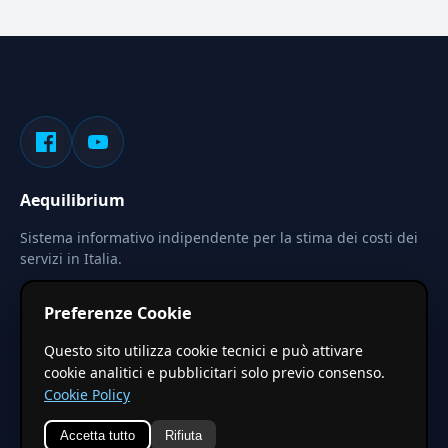
Aequilibrium
Sistema informativo indipendente per la stima dei costi dei
servizi in Italia.
Privacy
Termini
Cerca
Preferenze Cookie
Le stime pubblicate sono calcolate tramite coefficienti
Questo sito utilizza cookie tecnici e può attivare
territoriali regionali applicati a valori base nazionali. Non
cookie analitici e pubblicitari solo previo consenso.
costituiscono preventivo ufficiale.
Cookie Policy
Accetta tutto
Rifiuta
© 2026 Aequilibrium —
Un progetto di vxd.mobi