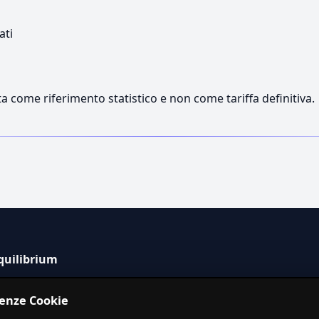
ati
a come riferimento statistico e non come tariffa definitiva.
quilibrium
tema informativo indipendente per la stima dei costi dei
renze Cookie
izi in Italia.