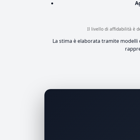
A
Il livello di affidabilità 
La stima è elaborata tramite modelli co
rappre