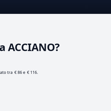
☰
a ACCIANO?
mato tra € 86 e € 116.