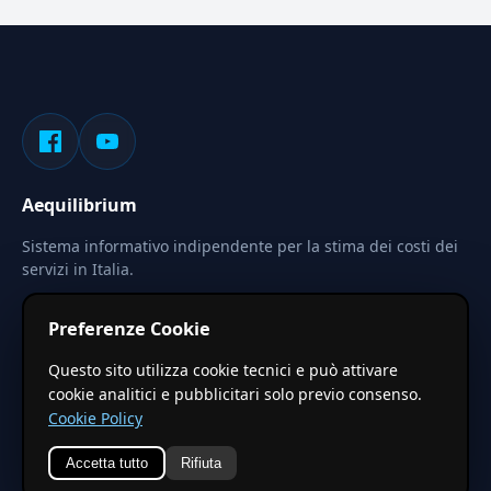
Aequilibrium
Sistema informativo indipendente per la stima dei costi dei
servizi in Italia.
Privacy
Termini
Cerca
Preferenze Cookie
Le stime pubblicate sono calcolate tramite coefficienti
Questo sito utilizza cookie tecnici e può attivare
territoriali regionali applicati a valori base nazionali. Non
cookie analitici e pubblicitari solo previo consenso.
costituiscono preventivo ufficiale.
Cookie Policy
Accetta tutto
Rifiuta
© 2026 Aequilibrium —
Un progetto di vxd.mobi