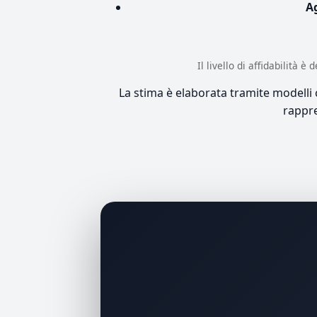
A
Il livello di affidabilità 
La stima è elaborata tramite modelli co
rappre