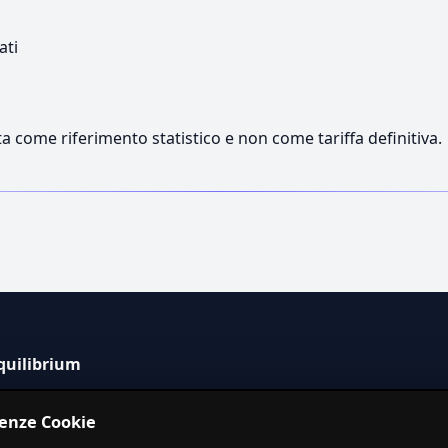
ati
a come riferimento statistico e non come tariffa definitiva.
quilibrium
tema informativo indipendente per la stima dei costi dei
renze Cookie
izi in Italia.