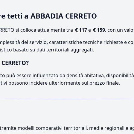
ure tetti a ABBADIA CERRETO
RETO si colloca attualmente tra
€ 117
e
€ 159
, con un val
lessità del servizio, caratteristiche tecniche richieste e co
stico basato su dati territoriali aggregati.
A CERRETO?
o può essere influenzato da densità abitativa, disponibilità d
ativi possono incidere ulteriormente sul prezzo finale.
ramite modelli comparativi territoriali, medie regionali e ag