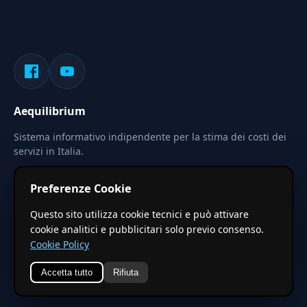
Aequilibrium
Sistema informativo indipendente per la stima dei costi dei
servizi in Italia.
Privacy
Termini
Cerca
Preferenze Cookie
Le stime pubblicate sono calcolate tramite coefficienti
Questo sito utilizza cookie tecnici e può attivare
territoriali regionali applicati a valori base nazionali. Non
cookie analitici e pubblicitari solo previo consenso.
costituiscono preventivo ufficiale.
Cookie Policy
Accetta tutto
Rifiuta
© 2026 Aequilibrium —
Un progetto di vxd.mobi