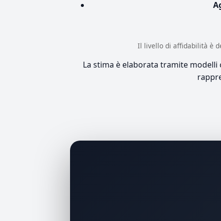
A
Il livello di affidabilità 
La stima è elaborata tramite modelli co
rappre