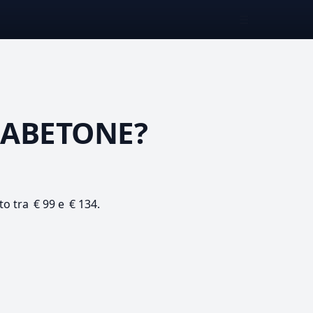
☰
 ABETONE?
to tra € 99 e € 134.