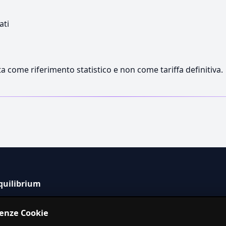
ati
a come riferimento statistico e non come tariffa definitiva.
quilibrium
tema informativo indipendente per la stima dei costi dei
renze Cookie
izi in Italia.