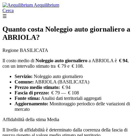
Aequilibrium
Cerca
☰
Quanto costa
Noleggio auto giornaliero
a
ABRIOLA?
Regione BASILICATA
Il costo medio di
Noleggio auto giornaliero
a ABRIOLA è
€ 94
,
con un intervallo stimato tra € 79 e € 108.
Servizio:
Noleggio auto giornaliero
Comune:
ABRIOLA (BASILICATA)
Prezzo medio stimato:
€ 94
Fascia di prezzo:
€ 79 — € 108
Fonte stima:
Analisi dati territoriali aggregati
Aggiornamento:
Monitoraggio periodico delle variazioni di
mercato
Affidabilità della stima
Media
Il livello di affidabilità è determinato dalla coerenza della fascia di
prezzo rispetto al valore medio stimato nel territorio.