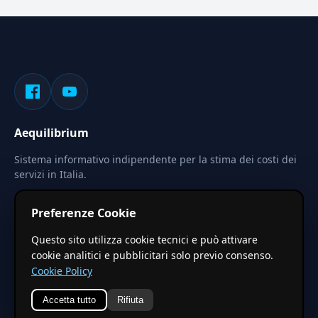
Aequilibrium
Sistema informativo indipendente per la stima dei costi dei
servizi in Italia.
Privacy
Termini
Cerca
Preferenze Cookie
Le stime pubblicate sono calcolate tramite coefficienti
Questo sito utilizza cookie tecnici e può attivare
territoriali regionali applicati a valori base nazionali. Non
cookie analitici e pubblicitari solo previo consenso.
costituiscono preventivo ufficiale.
Cookie Policy
Accetta tutto
Rifiuta
© 2026 Aequilibrium —
Un progetto di vxd.mobi