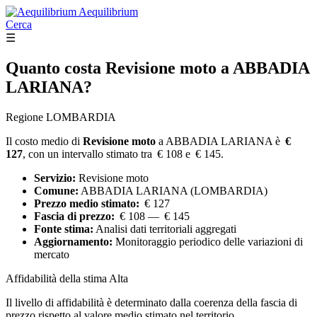
Aequilibrium
Cerca
☰
Quanto costa
Revisione moto
a ABBADIA
LARIANA?
Regione LOMBARDIA
Il costo medio di
Revisione moto
a ABBADIA LARIANA è
€
127
, con un intervallo stimato tra € 108 e € 145.
Servizio:
Revisione moto
Comune:
ABBADIA LARIANA (LOMBARDIA)
Prezzo medio stimato:
€ 127
Fascia di prezzo:
€ 108 — € 145
Fonte stima:
Analisi dati territoriali aggregati
Aggiornamento:
Monitoraggio periodico delle variazioni di
mercato
Affidabilità della stima
Alta
Il livello di affidabilità è determinato dalla coerenza della fascia di
prezzo rispetto al valore medio stimato nel territorio.