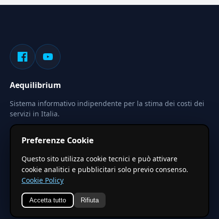
Aequilibrium
Sistema informativo indipendente per la stima dei costi dei
servizi in Italia.
Privacy
Termini
Cerca
Preferenze Cookie
Le stime pubblicate sono calcolate tramite coefficienti
Questo sito utilizza cookie tecnici e può attivare
territoriali regionali applicati a valori base nazionali. Non
cookie analitici e pubblicitari solo previo consenso.
costituiscono preventivo ufficiale.
Cookie Policy
Accetta tutto
Rifiuta
© 2026 Aequilibrium —
Un progetto di vxd.mobi