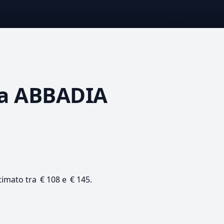
☰
a ABBADIA
stimato tra € 108 e € 145.