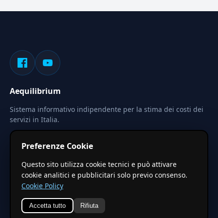
Aequilibrium
Sistema informativo indipendente per la stima dei costi dei
servizi in Italia.
Privacy
Termini
Cerca
Preferenze Cookie
Le stime pubblicate sono calcolate tramite coefficienti
Questo sito utilizza cookie tecnici e può attivare
territoriali regionali applicati a valori base nazionali. Non
cookie analitici e pubblicitari solo previo consenso.
costituiscono preventivo ufficiale.
Cookie Policy
Accetta tutto
Rifiuta
© 2026 Aequilibrium —
Un progetto di vxd.mobi