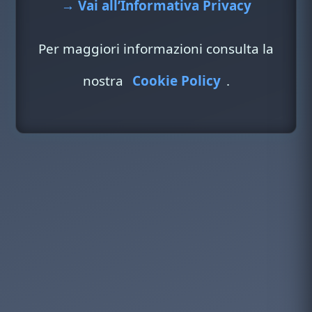
→ Vai all’Informativa Privacy
Per maggiori informazioni consulta la
nostra
Cookie Policy
.