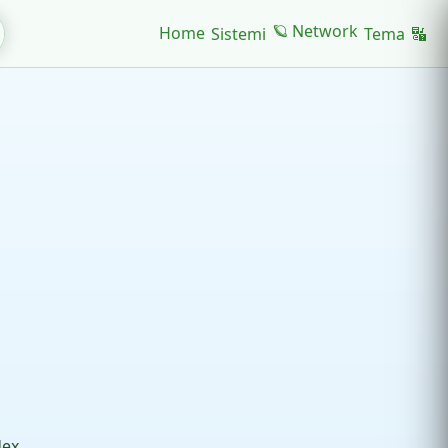
🪐 Network
Home
Sistemi
Tema
🔣
dex