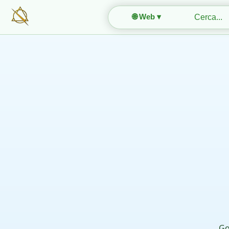
🌐 Web ▾
Go