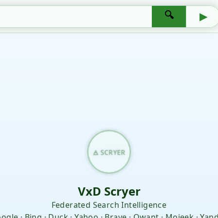
🔍
▶
🜁 SCRYER
VxD Scryer
Federated Search Intelligence
ogle · Bing · Duck · Yahoo · Brave · Qwant · Mojeek · Yan