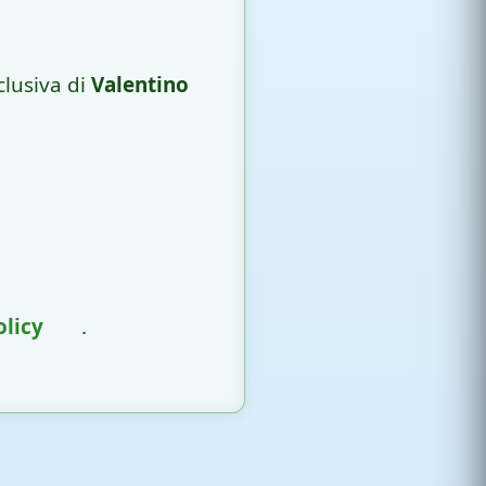
clusiva di
Valentino
olicy
.