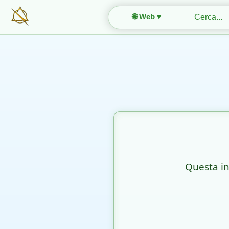
🌐 Web ▾
Questa in