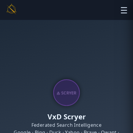
☰
🜁 SCRYER
VxD Scryer
Federated Search Intelligence
Google · Bing · Duck · Yahoo · Brave · Qwant ·