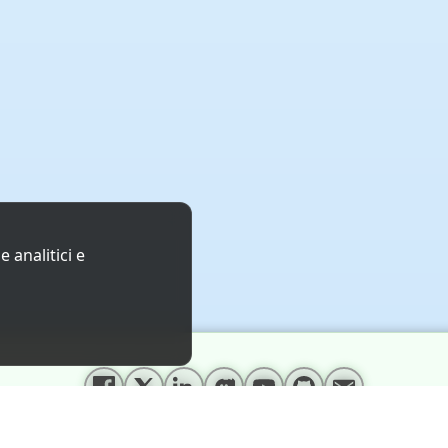
 analitici e
System Integrity
Privacy
·
Termini d'uso
·
GDPR
·
Crediti