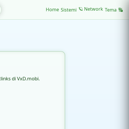
🪐 Network
Home
Sistemi
Tema
🔣
rtlinks di VxD.mobi.