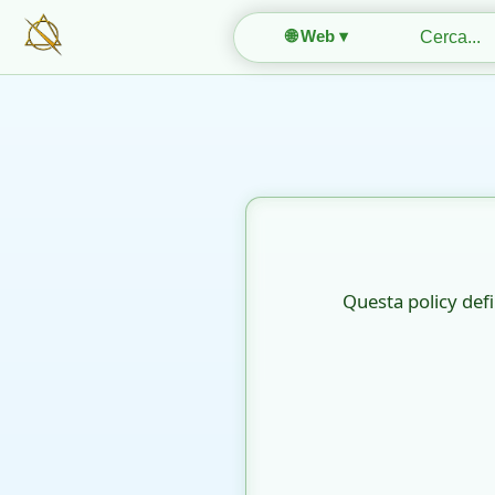
🌐 Web ▾
Questa policy defin