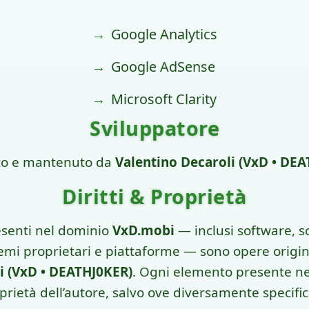
Google Analytics
Google AdSense
Microsoft Clarity
Sviluppatore
to e mantenuto da
Valentino Decaroli (VxD • DE
Diritti & Proprietà
resenti nel dominio
VxD.mobi
— inclusi software, scr
emi proprietari e piattaforme — sono opere origina
i (VxD • DEATHJ0KER)
. Ogni elemento presente nel
prietà dell’autore, salvo ove diversamente specific