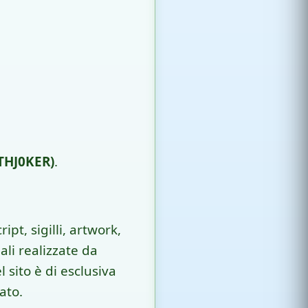
ATHJ0KER)
.
ipt, sigilli, artwork,
li realizzate da
 sito è di esclusiva
ato.