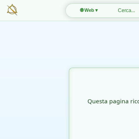
🌐 Web ▾
Questa pagina rico