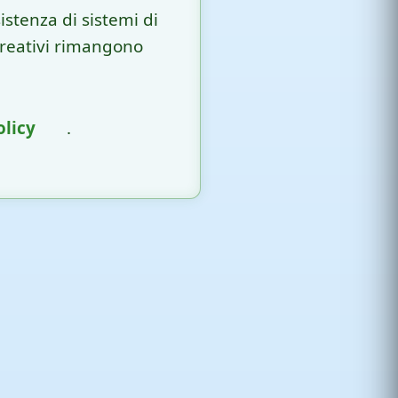
istenza di sistemi di
 creativi rimangono
olicy
.