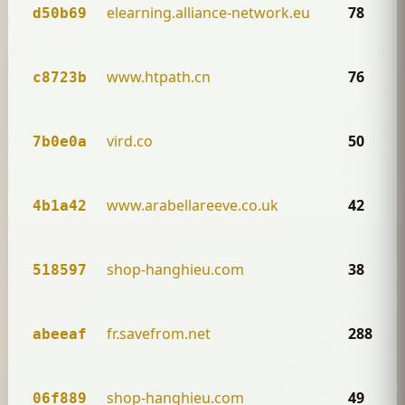
elearning.alliance-network.eu
78
d50b69
www.htpath.cn
76
c8723b
vird.co
50
7b0e0a
www.arabellareeve.co.uk
42
4b1a42
shop-hanghieu.com
38
518597
fr.savefrom.net
288
abeeaf
shop-hanghieu.com
49
06f889