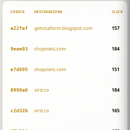
CODICE
DESTINAZIONE
CLICK TO
getvisaform.blogspot.com
157
a22faf
shopviets.com
184
9eae03
shopviets.com
151
e7d895
vird.co
184
0998a6
vird.co
165
c2d32b