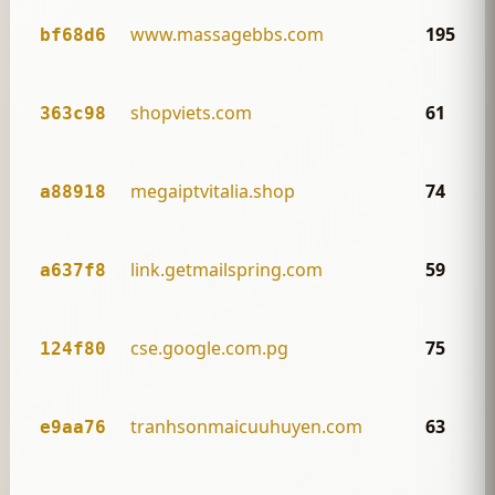
www.massagebbs.com
195
bf68d6
shopviets.com
61
363c98
megaiptvitalia.shop
74
a88918
link.getmailspring.com
59
a637f8
cse.google.com.pg
75
124f80
tranhsonmaicuuhuyen.com
63
e9aa76