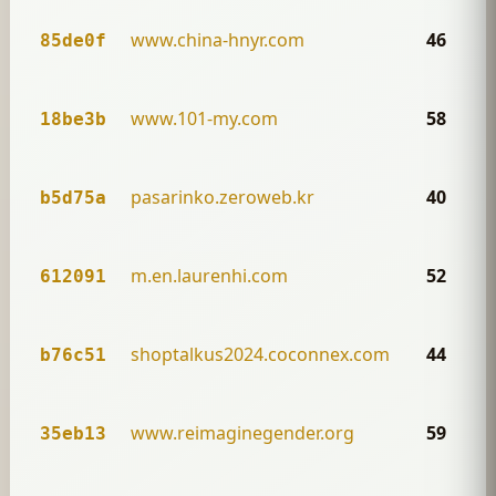
www.china-hnyr.com
46
85de0f
www.101-my.com
58
18be3b
pasarinko.zeroweb.kr
40
b5d75a
m.en.laurenhi.com
52
612091
shoptalkus2024.coconnex.com
44
b76c51
www.reimaginegender.org
59
35eb13