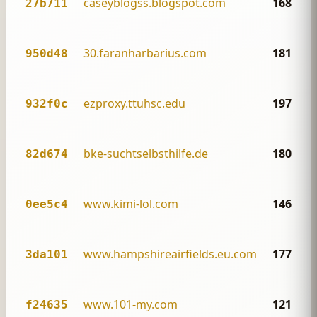
caseyblogss.blogspot.com
168
27b711
30.faranharbarius.com
181
950d48
ezproxy.ttuhsc.edu
197
932f0c
bke-suchtselbsthilfe.de
180
82d674
www.kimi-lol.com
146
0ee5c4
www.hampshireairfields.eu.com
177
3da101
www.101-my.com
121
f24635