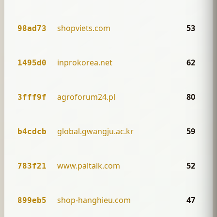
shopviets.com
53
98ad73
inprokorea.net
62
1495d0
agroforum24.pl
80
3fff9f
global.gwangju.ac.kr
59
b4cdcb
www.paltalk.com
52
783f21
shop-hanghieu.com
47
899eb5