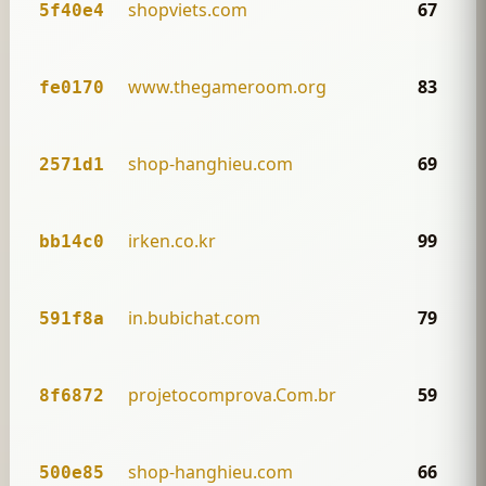
shopviets.com
67
5f40e4
www.thegameroom.org
83
fe0170
shop-hanghieu.com
69
2571d1
irken.co.kr
99
bb14c0
in.bubichat.com
79
591f8a
projetocomprova.Com.br
59
8f6872
shop-hanghieu.com
66
500e85