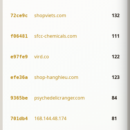
shopviets.com
132
72ce9c
sfcc-chemicals.com
111
f06481
vird.co
122
e97fe9
shop-hanghieu.com
123
efe36a
psychedelicranger.com
84
9365be
168.144.48.174
81
701db4